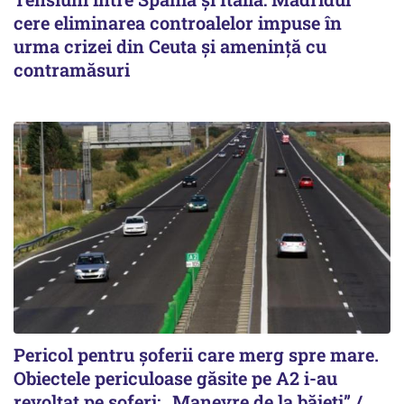
cere eliminarea controalelor impuse în
urma crizei din Ceuta și amenință cu
contramăsuri
Pericol pentru șoferii care merg spre mare.
Obiectele periculoase găsite pe A2 i-au
revoltat pe șoferi: „Manevre de la băieți” /