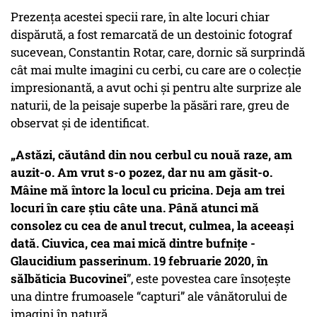
Prezența acestei specii rare, în alte locuri chiar
dispărută, a fost remarcată de un destoinic fotograf
sucevean, Constantin Rotar, care, dornic să surprindă
cât mai multe imagini cu cerbi, cu care are o colecție
impresionantă, a avut ochi și pentru alte surprize ale
naturii, de la peisaje superbe la păsări rare, greu de
observat și de identificat.
„Astăzi, căutând din nou cerbul cu nouă raze, am
auzit-o. Am vrut s-o pozez, dar nu am găsit-o.
Mâine mă întorc la locul cu pricina.
Deja am trei
locuri în care știu câte una. Până atunci mă
consolez cu cea de anul trecut, culmea, la aceeași
dată. Ciuvica, cea mai mică dintre bufnițe -
Glaucidium passerinum. 19 februarie 2020, în
sălbăticia Bucovinei
”, este povestea care însoțește
una dintre frumoasele “capturi” ale vânătorului de
imagini în natură.