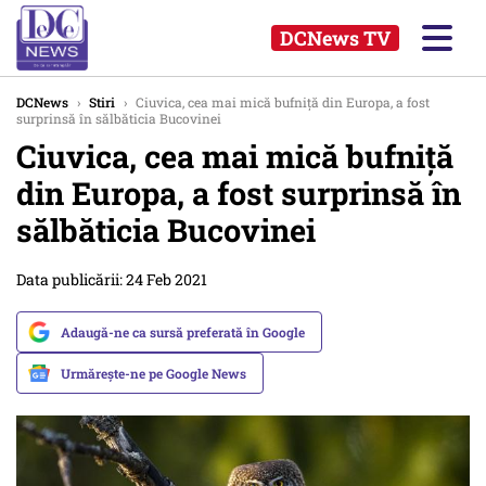
DCNews TV
DCNews
›
Stiri
›
Ciuvica, cea mai mică bufniță din Europa, a fost
surprinsă în sălbăticia Bucovinei
Ciuvica, cea mai mică bufniță
din Europa, a fost surprinsă în
sălbăticia Bucovinei
Data publicării: 24 Feb 2021
Adaugă-ne ca sursă preferată în Google
Urmărește-ne pe Google News