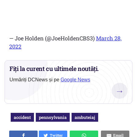
— Joe Holden (@JoeHoldenCBS3)
March 28,
2022
Fiți la curent cu ultimele noutăți.
Urmăriți DCNews și pe
Google News
→
accident
pennsylvania
ambuteiaj
Twitter
Email