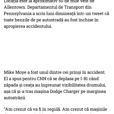
Locația este la aproximativ 50 de mile vest de
Allentown. Departamentul de Transport din
Pennsylvania a scris luni dimineață într-un tweet că
toate benzile de pe autostradă au fost închise în
apropierea accidentului.
Mike Moye a fost unul dintre cei prinși în accident.
El a spus pentru CNN că se deplasa pe I-81 când
zăpada și ceața au îngreunat vizibilitatea drumului,
așa că și-a tras mașina Dodge Charger pe marginea
autostrăzii.
"Am crezut că va fi în regulă. Am crezut că mașinile