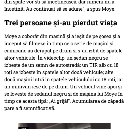
din spate vor ști să încetinească, dar nimeni nu a
încetinit. Au continuat să se adune", a spus Moye.
Trei persoane și-au pierdut viața
Moye a coborât din mașină și a ieșit de pe șosea și a
început să filmeze în timp ce o serie de mașini și
camioane au derapat pe drum și s-au izbit de spatele
altor vehicule. În videoclip, un sedan negru se
izbește de un semn de autostradă; un TIR alb cu 18
roți se izbește în spatele altor două vehicule; alte
două mașini intră în spatele vehiculului cu 18 roți, iar
un minivan iese de pe drum. Un vehicul vine apoi și
se lovește de sedanul negru și de mașina lui Moye în
timp ce acesta țipă: „Ai grijă!”. Acumularea de zăpadă
pare a fi semnificativă.