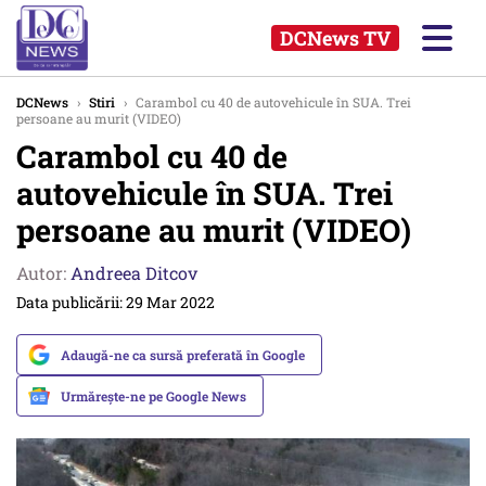
DCNews TV
DCNews
›
Stiri
›
Carambol cu 40 de autovehicule în SUA. Trei
persoane au murit (VIDEO)
Carambol cu 40 de
autovehicule în SUA. Trei
persoane au murit (VIDEO)
Autor:
Andreea Ditcov
Data publicării: 29 Mar 2022
Adaugă-ne ca sursă preferată în Google
Urmărește-ne pe Google News