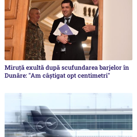
Miruță exultă după scufundarea barjelor în
Dunăre: "Am câștigat opt centimetri"