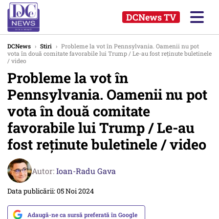
DCNews TV
DCNews
›
Stiri
›
Probleme la vot în Pennsylvania. Oamenii nu pot
vota în două comitate favorabile lui Trump / Le-au fost reținute buletinele
/ video
Probleme la vot în
Pennsylvania. Oamenii nu pot
vota în două comitate
favorabile lui Trump / Le-au
fost reținute buletinele / video
Autor:
Ioan-Radu Gava
Data publicării: 05 Noi 2024
Adaugă-ne ca sursă preferată în Google