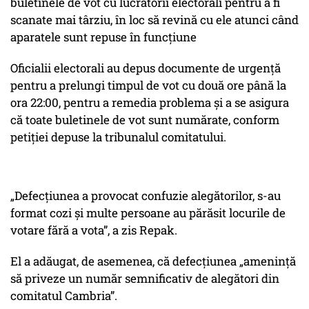
buletinele de vot cu lucrătorii electorali pentru a fi
scanate mai târziu, în loc să revină cu ele atunci când
aparatele sunt repuse în funcțiune
Oficialii electorali au depus documente de urgență
pentru a prelungi timpul de vot cu două ore până la
ora 22:00, pentru a remedia problema și a se asigura
că toate buletinele de vot sunt numărate, conform
petiției depuse la tribunalul comitatului.
„Defecțiunea a provocat confuzie alegătorilor, s-au
format cozi și multe persoane au părăsit locurile de
votare fără a vota”, a zis Repak.
El a adăugat, de asemenea, că defecțiunea „amenință
să priveze un număr semnificativ de alegători din
comitatul Cambria”.