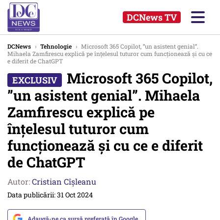
DCNews TV
DCNews
›
Tehnologie
›
Microsoft 365 Copilot, ”un asistent genial”.
Mihaela Zamfirescu explică pe înțelesul tuturor cum funcționează și cu ce
e diferit de ChatGPT
Microsoft 365 Copilot,
”un asistent genial”. Mihaela
Zamfirescu explică pe
înțelesul tuturor cum
funcționează și cu ce e diferit
de ChatGPT
Autor:
Cristian Cîșleanu
Data publicării: 31 Oct 2024
Adaugă-ne ca sursă preferată în Google