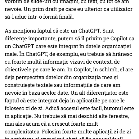
vorbim de slide-uri cu imagini, cu text, cu tot ce am
nevoie. Un prim draft pe care eu ulterior ca utilizator
să-l aduc într-o formă finală.
Aș menționa faptul că este un ChatGPT. Sunt
diferențe importante, putem să îl privim pe Copilot ca
un ChatGPT care este integrat în datele organizației
mele. În ChatGPT, de exemplu, eu trebuie să hrănesc
cu foarte multă informație vizavi de context, de
obiectivele pe care le am. În Copilot, în schimb, el are
deja perspectiva datelor din organizația mea și
construiește textele sau informațiile de care am
nevoie în baza acelor date. Un alt diferențiator este
faptul că este integrat deja în aplicațiile pe care le
folosesc zi de zi. Adică accesul este facil, butonul este
în aplicație. Nu trebuie să mai deschid alte ferestre,
mai ales acum că a crescut foarte mult
complexitatea. Folosim foarte multe aplicații zi de zi