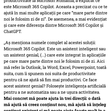
productivitate la Microsoft România, a explicat ce
este Microsoft 365 Copilot. Aceasta a precizat cu ce te
ajută în mai multe aplicații pe care ”mare parte dintre
noi le folosim zi de zi”. De asemenea, a mai evidențiat
și care este diferența dintre Microsoft 365 Copilot și
ChatGPT.
„Aș menționa numele complet al acestei soluții:
Microsoft 365 Copilot. Este un asistent inteligent sau
un asistent genial, (...) care este integrat în aplicațiile
pe care mare parte dintre noi le folosim zi de zi. Aici
mă refer la Outlook, la Word, Excel, Powerpoint, toată
suita, cum îi spunem noi suita de productivitate
pentru că ne ajută să fim mai productivi. Ce face
acest asistent genial? Folosește inteligența artificială
pentru a ne automatiza sau a ne ușura activitatea.
Mai concret mă poate ajuta în trei direcții: o dată
mă ajută să creez conținut nou, mă ajută să înțeleg
conținut existent și mă poate ajuta foarte mult în a