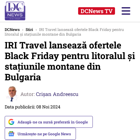
DCNews TV
DCNews
›
Stiri
›
IRI Travel lansează ofertele Black Friday pentru
litoralul și stațiunile montane din Bulgaria
IRI Travel lansează ofertele
Black Friday pentru litoralul și
stațiunile montane din
Bulgaria
Autor:
Crişan Andreescu
Data publicării: 08 Noi 2024
Adaugă-ne ca sursă preferată în Google
Urmărește-ne pe Google News