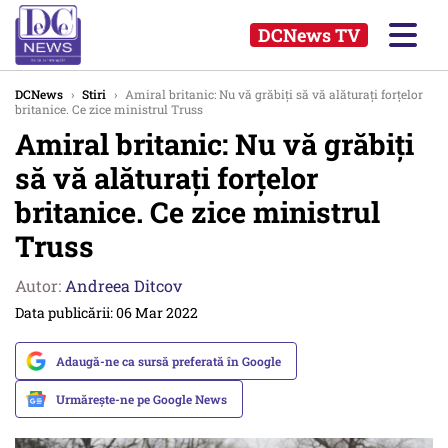
DCNews TV
DCNews
›
Stiri
›
Amiral britanic: Nu vă grăbiți să vă alăturați forțelor
britanice. Ce zice ministrul Truss
Amiral britanic: Nu vă grăbiți
să vă alăturați forțelor
britanice. Ce zice ministrul
Truss
Autor:
Andreea Ditcov
Data publicării: 06 Mar 2022
Adaugă-ne ca sursă preferată în Google
Urmărește-ne pe Google News