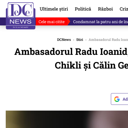
Ultimele știri
Politică
Război
Cri
Cele mai citite
Singurul lucru care l-ar putea 
DCNews
›
Stiri
›
Ambasadorul Radu Ioanid,
Ambasadorul Radu Ioanid, 
Chikli și Călin G
Ad