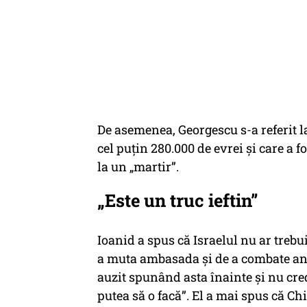
De asemenea, Georgescu s-a referit l
cel puțin 280.000 de evrei și care a f
la un „martir”.
„Este un truc ieftin”
Ioanid a spus că Israelul nu ar trebu
a muta ambasada și de a combate ant
auzit spunând asta înainte și nu cred,
putea să o facă”. El a mai spus că Ch