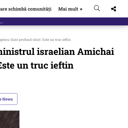
are schimbă comunități
Mai mult
▼
eac
scu: Sunt profund rănit. Este un truc ieftin
inistrul israelian Amichai
ste un truc ieftin
le News