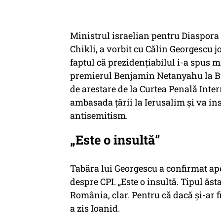
Ministrul israelian pentru Diaspor
Chikli, a vorbit cu Călin Georgescu jo
faptul că prezidențiabilul i-a spus mi
premierul Benjamin Netanyahu la Bu
de arestare de la Curtea Penală Inte
ambasada țării la Ierusalim și va ins
antisemitism.
„Este o insultă”
Tabăra lui Georgescu a confirmat apel
despre CPI. „Este o insultă. Tipul ăs
România, clar. Pentru că dacă și-ar fi
a zis Ioanid.