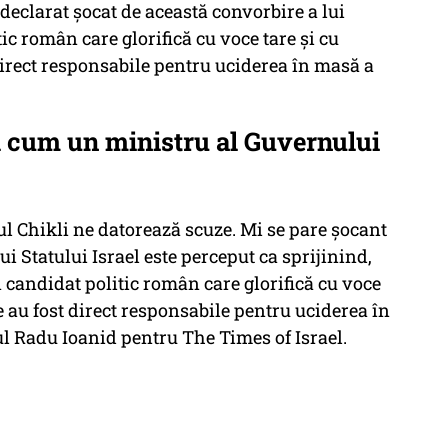
eclarat șocat de această convorbire a lui
c român care glorifică cu voce tare și cu
 direct responsabile pentru uciderea în masă a
d cum un ministru al Guvernului
l Chikli ne datorează scuze. Mi se pare șocant
 Statului Israel este perceput ca sprijinind,
 candidat politic român care glorifică cu voce
re au fost direct responsabile pentru uciderea în
l Radu Ioanid pentru The Times of Israel.