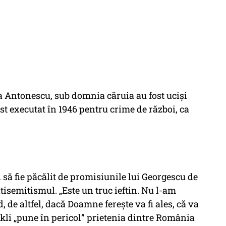
a Antonescu, sub domnia căruia au fost uciși
ost executat în 1946 pentru crime de război, ca
i să fie păcălit de promisiunile lui Georgescu de
isemitismul. „Este un truc ieftin. Nu l-am
 de altfel, dacă Doamne ferește va fi ales, că va
ikli „pune în pericol” prietenia dintre România