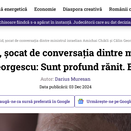
ză energetică
Economie
Diaspora creativă
Românii c
clinti pe Ilie Bolojan de la Palatul Victoria. Verdictul lui Bogdan Chiri
 șocat de conversația dintre ministrul israelian Amichai Chikli și Călin George
șocat de conversația dintre m
eorgescu: Sunt profund rănit. E
Autor:
Darius Muresan
Data publicării: 03 Dec 2024
augă-ne ca sursă preferată în Google
Urmărește-ne pe Goog