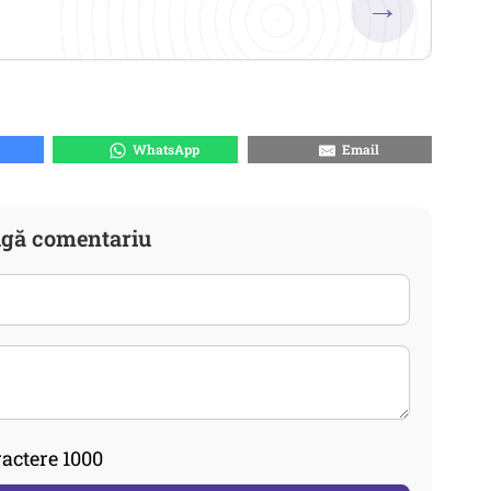
→
WhatsApp
Email
gă comentariu
actere 1000