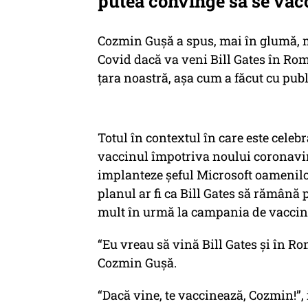
putea convinge să se vacc
Cozmin Guşă a spus, mai în glumă, ma
Covid dacă va veni Bill Gates în Rom
ţara noastră, aşa cum a făcut cu publ
Totul în contextul în care este celeb
vaccinul împotriva noului coronavirus
implanteze şeful Microsoft oamenilo
planul ar fi ca Bill Gates să rămână p
mult în urmă la campania de vaccin
“Eu vreau să vină Bill Gates şi în Ro
Cozmin Guşă.
“Dacă vine, te vaccinează, Cozmin!”,