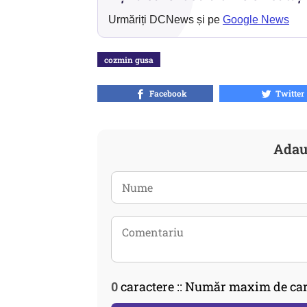
Urmăriți DCNews și pe
Google News
cozmin gusa
Facebook
Twitter
Adau
0
caractere :: Număr maxim de car