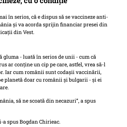
ineze, cu o condiție
i în serios, că e dispus să se vaccineze anti-
ânia şi va acorda sprijin financiar presei din
icaţii din Vest.
ră gluma - luată în serios de unii - cum că
 ar conţine un cip pe care, astfel, vrea să-l
r. Iar cum românii sunt codaşii vaccinării,
e planetă doar cu românii şi bulgarii - şi ei
are.
mânia, să ne scoată din necazuri”, a spus
 i-a spus Bogdan Chirieac.