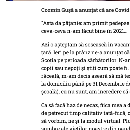
Cozmin Guşă a anunţat că are Covid
"Asta da pățanie: am primit pedepse 
ceva-ceva n-am făcut bine în 2021...
Azi o așteptam să sosească în vacanț
țară. Ieri pe la prânz ne-a anunțat că
Scoția pe perioada sărbătorilor. N-are
copii sau nepoți și știți cum poate fi
răceală, m-am decis aseară să mă test
la domiciliu până pe 31 Decembrie de
școală), eu nu sunt, am încredere c
Ca să facă haz de necaz, fiica mea a 
de petrecut timp calitativ tată-fiică
să vorbim, fie și la modul virtual! Pl
sumbre ale vieților noastre din pande