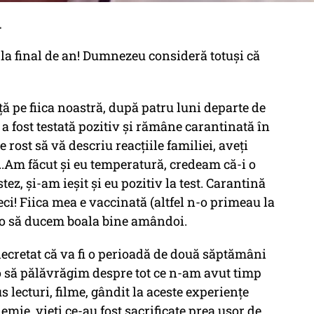
.
la final de an! Dumnezeu consideră totuși că
ă pe fiica noastră, după patru luni departe de
 a fost testată pozitiv și rămâne carantinată în
 rost să vă descriu reacțiile familiei, aveți
 ...Am făcut și eu temperatură, credeam că-i o
ez, și-am ieșit și eu pozitiv la test. Carantină
ci! Fiica mea e vaccinată (altfel n-o primeau la
ă o să ducem boala bine amândoi.
decretat că va fi o perioadă de două săptămâni
, o să pălăvrăgim despre tot ce n-am avut timp
us lecturi, filme, gândit la aceste experiențe
mie, vieți ce-au fost sacrificate prea ușor de