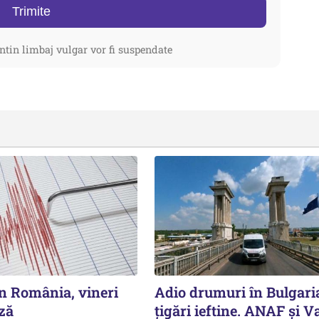
Trimite
ntin limbaj vulgar vor fi suspendate
n România, vineri
Adio drumuri în Bulgari
ză
țigări ieftine. ANAF și V