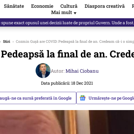
Sănătate
Economie
Cultură
Diaspora creativă
Mai mult
▼
Vîrdol, dezvăluite de o colegă. Povestea pilotului militar dincolo de…
›
Stiri
›
Cozmin Guşă are COVID: Pedeapsă la final de an. Credeam că-i o simp
edeapsă la final de an. Cred
Autor:
Mihai Ciobanu
Data publicării: 18 Dec 2021
augă-ne ca sursă preferată în Google
Urmărește-ne pe Goog