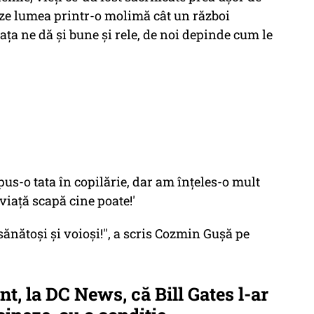
eze lumea printr-o molimă cât un război
ața ne dă și bune și rele, de noi depinde cum le
spus-o tata în copilărie, dar am înțeles-o mult
 viață scapă cine poate!'
i sănătoși și voioși!", a scris Cozmin Guşă pe
t, la DC News, că Bill Gates l-ar