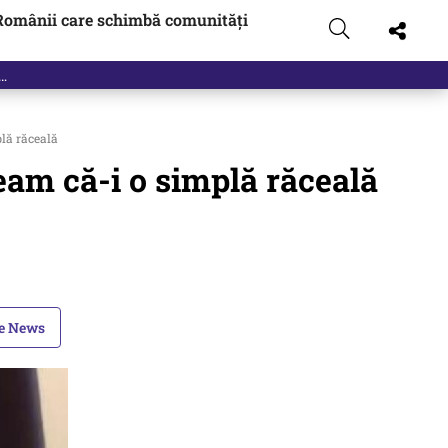
Românii care schimbă comunități
lă răceală
eam că-i o simplă răceală
le News