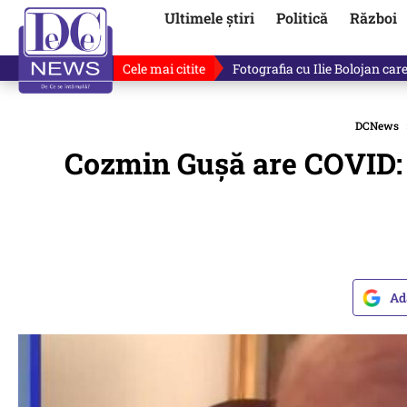
Ultimele știri
Politică
Război
Cele mai citite
Lucruri neștiute despre Mihai 
DCNews
Cozmin Guşă are COVID: P
Ad