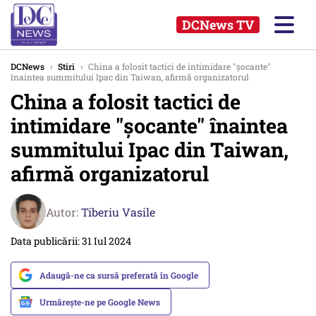
DCNews TV
DCNews
›
Stiri
›
China a folosit tactici de intimidare "șocante"
înaintea summitului Ipac din Taiwan, afirmă organizatorul
China a folosit tactici de
intimidare "șocante" înaintea
summitului Ipac din Taiwan,
afirmă organizatorul
Autor:
Tiberiu Vasile
Data publicării: 31 Iul 2024
Adaugă-ne ca sursă preferată în Google
Urmărește-ne pe Google News