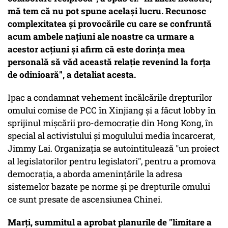
mă tem că nu pot spune același lucru. Recunosc
complexitatea și provocările cu care se confruntă
acum ambele națiuni ale noastre ca urmare a
acestor acțiuni și afirm că este dorința mea
personală să văd această relație revenind la forța
de odinioară", a detaliat acesta.
Ipac a condamnat vehement încălcările drepturilor
omului comise de PCC în Xinjiang și a făcut lobby în
sprijinul mișcării pro-democrație din Hong Kong, în
special al activistului și mogulului media încarcerat,
Jimmy Lai. Organizația se autointitulează "un proiect
al legislatorilor pentru legislatori", pentru a promova
democrația, a aborda amenințările la adresa
sistemelor bazate pe norme și pe drepturile omului
ce sunt presate de ascensiunea Chinei.
Marți, summitul a aprobat planurile de "limitare a