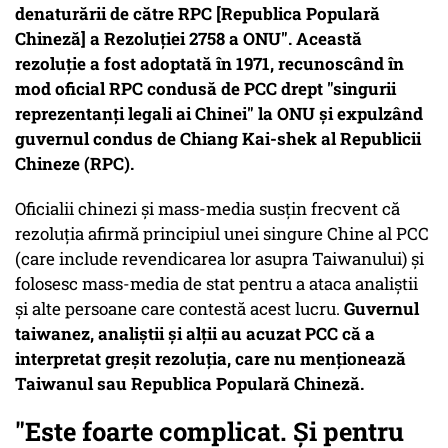
denaturării de către RPC [Republica Populară
Chineză] a Rezoluției 2758 a ONU". Această
rezoluție a fost adoptată în 1971, recunoscând în
mod oficial RPC condusă de PCC drept "singurii
reprezentanți legali ai Chinei" la ONU și expulzând
guvernul condus de Chiang Kai-shek al Republicii
Chineze (RPC).
Oficialii chinezi și mass-media susțin frecvent că
rezoluția afirmă principiul unei singure Chine al PCC
(care include revendicarea lor asupra Taiwanului) și
folosesc mass-media de stat pentru a ataca analiștii
și alte persoane care contestă acest lucru.
Guvernul
taiwanez, analiștii și alții au acuzat PCC că a
interpretat greșit rezoluția, care nu menționează
Taiwanul sau Republica Populară Chineză.
"Este foarte complicat. Și pentru