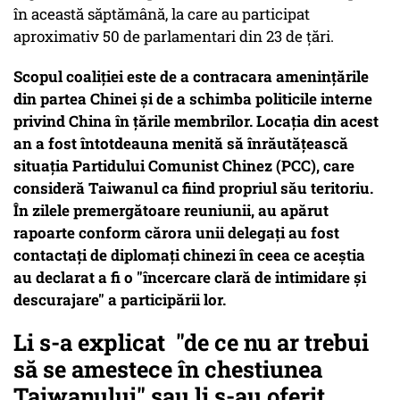
în această săptămână, la care au participat
aproximativ 50 de parlamentari din 23 de țări.
Scopul coaliției este de a contracara amenințările
din partea Chinei și de a schimba politicile interne
privind China în țările membrilor. Locația din acest
an a fost întotdeauna menită să înrăutățească
situația Partidului Comunist Chinez (PCC), care
consideră Taiwanul ca fiind propriul său teritoriu.
În zilele premergătoare reuniunii, au apărut
rapoarte conform cărora unii delegați au fost
contactați de diplomați chinezi în ceea ce aceștia
au declarat a fi o "încercare clară de intimidare și
descurajare" a participării lor.
Li s-a explicat "de ce nu ar trebui
să se amestece în chestiunea
Taiwanului" sau li s-au oferit