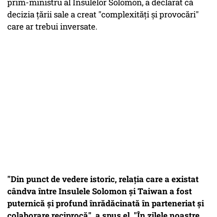
prim-ministru al Insulelor Solomon, a declarat că
decizia țării sale a creat "complexități și provocări"
care ar trebui inversate.
"Din punct de vedere istoric, relația care a existat
cândva între Insulele Solomon și Taiwan a fost
puternică și profund înrădăcinată în parteneriat și
colaborare reciprocă", a spus el. "În zilele noastre,