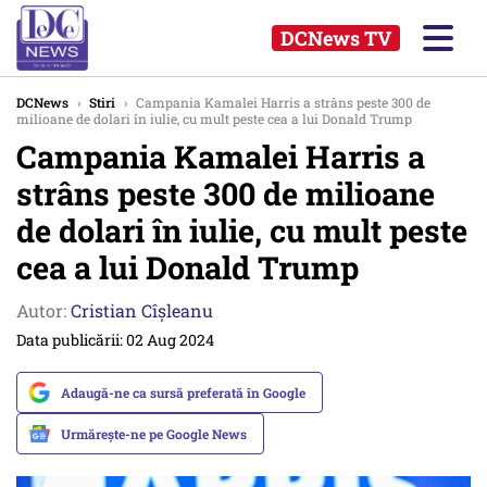
DCNews TV
DCNews
›
Stiri
›
Campania Kamalei Harris a strâns peste 300 de
milioane de dolari în iulie, cu mult peste cea a lui Donald Trump
Campania Kamalei Harris a
strâns peste 300 de milioane
de dolari în iulie, cu mult peste
cea a lui Donald Trump
Autor:
Cristian Cîșleanu
Data publicării: 02 Aug 2024
Adaugă-ne ca sursă preferată în Google
Urmărește-ne pe Google News