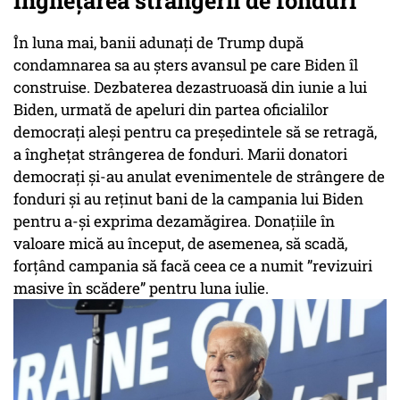
Înghețarea strângerii de fonduri
În luna mai, banii adunați de Trump după
condamnarea sa au șters avansul pe care Biden îl
construise. Dezbaterea dezastruoasă din iunie a lui
Biden, urmată de apeluri din partea oficialilor
democrați aleși pentru ca președintele să se retragă,
a înghețat strângerea de fonduri. Marii donatori
democrați și-au anulat evenimentele de strângere de
fonduri și au reținut bani de la campania lui Biden
pentru a-și exprima dezamăgirea. Donațiile în
valoare mică au început, de asemenea, să scadă,
forțând campania să facă ceea ce a numit ”
revizuiri
masive în scădere
” pentru luna iulie.