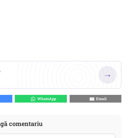
.
→
WhatsApp
Email
gă comentariu