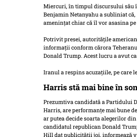
Miercuri, în timpul discursului său 
Benjamin Netanyahu a subliniat că, "
ameninţat chiar că îl vor asasina p
Potrivit presei, autorităţile americ
informaţii conform cărora Teheranul
Donald Trump. Acest lucru a avut ca e
Iranul a respins acuzaţiile, pe care l
Harris stă mai bine în s
Prezumtiva candidată a Partidului D
Harris, are performanţe mai bune dec
ar putea decide soarta alegerilor di
candidatul republican Donald Trump
Hill dat publicităţii joi, informează 