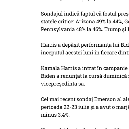
Sondajul indică faptul că fostul pr
statele critice: Arizona 49% la 44%, 
Pennsylvania 48% la 46%. Trump şi Ha
Harris a depăşit performanţa lui Bi
începutul acestei luni în fiecare dintr
Kamala Harris a intrat în campanie
Biden a renunţat la cursă duminică ş
vicepreşedinta sa.
Cel mai recent sondaj Emerson al aleg
perioada 22-23 iulie şi a avut o marj
minus 3,4%.