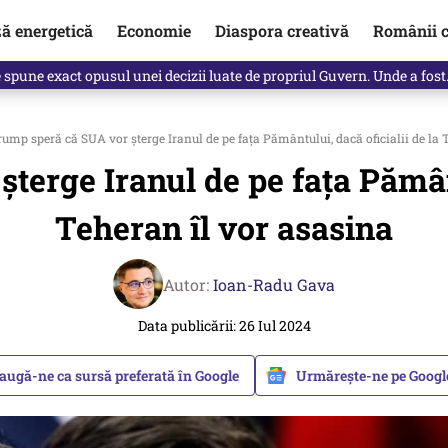
ză energetică
Economie
Diaspora creativă
Românii c
Vîrdol, dezvăluite de o colegă. Povestea pilotului militar dincolo de…
ump speră că SUA vor şterge Iranul de pe faţa Pământului, dacă oficialii de la 
erge Iranul de pe faţa Pământ
Teheran îl vor asasina
Autor:
Ioan-Radu Gava
Data publicării: 26 Iul 2024
augă-ne ca sursă preferată în Google
Urmărește-ne pe Goog