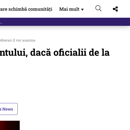
are schimbă comunități
Mai mult
▼
Teheran îl vor asasina
ului, dacă oficialii de la
le News