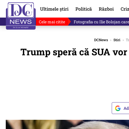
Ultimele știri
Politică
Război
Cri
Cele mai citite
Lucruri neștiute despre Mihai 
DCNews
›
Stiri
›
Tr
Trump speră că SUA vor şt
Ad