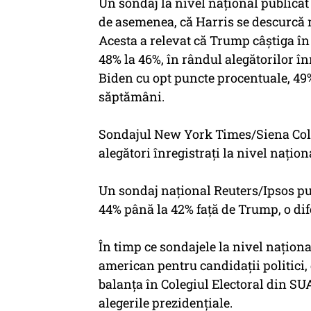
Un sondaj la nivel naţional publicat
de asemenea, că Harris se descurcă 
Acesta a relevat că Trump câştiga în
48% la 46%, în rândul alegătorilor în
Biden cu opt puncte procentuale, 49%
săptămâni.
Sondajul New York Times/Siena Colleg
alegători înregistraţi la nivel naţion
Un sondaj naţional Reuters/Ipsos pub
44% până la 42% faţă de Trump, o dif
În timp ce sondajele la nivel naţion
american pentru candidaţii politici, 
balanţa în Colegiul Electoral din SUA
alegerile prezidenţiale.