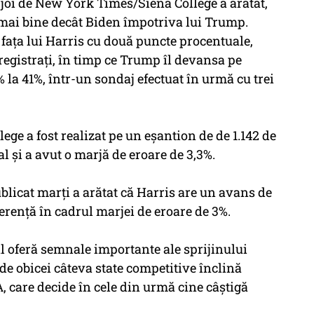
 joi de New York Times/Siena College a arătat,
mai bine decât Biden împotriva lui Trump.
 faţa lui Harris cu două puncte procentuale,
registraţi, în timp ce Trump îl devansa pe
 la 41%, într-un sondaj efectuat în urmă cu trei
e a fost realizat pe un eşantion de de 1.142 de
al şi a avut o marjă de eroare de 3,3%.
licat marţi a arătat că Harris are un avans de
erenţă în cadrul marjei de eroare de 3%.
al oferă semnale importante ale sprijinului
de obicei câteva state competitive înclină
, care decide în cele din urmă cine câştigă