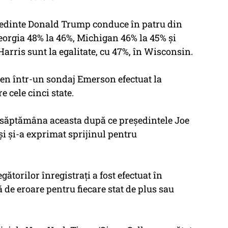
eşedinte Donald Trump conduce în patru din
Georgia 48% la 46%, Michigan 46% la 45% şi
rris sunt la egalitate, cu 47%, în Wisconsin.
den într-un sondaj Emerson efectuat la
e cele cinci state.
 săptămâna aceasta după ce preşedintele Joe
i şi-a exprimat sprijinul pentru
ătorilor înregistraţi a fost efectuat în
ă de eroare pentru fiecare stat de plus sau