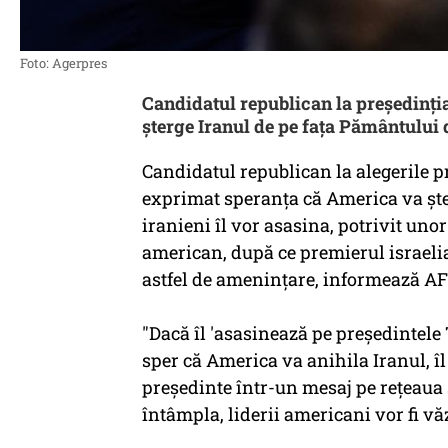
Foto: Agerpres
Candidatul republican la președinția
șterge Iranul de pe fața Pământului d
Candidatul republican la alegerile 
exprimat speranţa că America va şter
iranieni îl vor asasina, potrivit unor
american, după ce premierul israel
astfel de ameninţare, informează AF
"Dacă îl 'asasinează pe preşedintele 
sper că America va anihila Iranul, îl
preşedinte într-un mesaj pe reţeaua 
întâmpla, liderii americani vor fi văzu