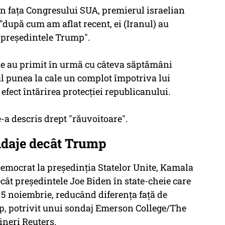
în faţa Congresului SUA, premierul israelian
după cum am aflat recent, ei (Iranul) au
e preşedintele Trump".
ane au primit în urmă cu câteva săptămâni
 punea la cale un complot împotriva lui
fect întărirea protecţiei republicanului.
e-a descris drept "răuvoitoare".
ondaje decât Trump
emocrat la preşedinţia Statelor Unite, Kamala
ât preşedintele Joe Biden în state-cheie care
n 5 noiembrie, reducând diferenţa faţă de
, potrivit unui sondaj Emerson College/The
vineri Reuters.