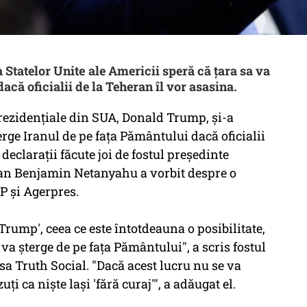
 Statelor Unite ale Americii speră că țara sa va
acă oficialii de la Teheran îl vor asasina.
prezidenţiale din SUA, Donald Trump, şi-a
ge Iranul de pe faţa Pământului dacă oficialii
 declaraţii făcute joi de fostul preşedinte
ian Benjamin Netanyahu a vorbit despre o
P și Agerpres.
Trump', ceea ce este întotdeauna o posibilitate,
 va şterge de pe faţa Pământului", a scris fostul
sa Truth Social. "Dacă acest lucru nu se va
ţi ca nişte laşi 'fără curaj'", a adăugat el.