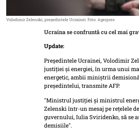
Volodimir Zelenski, președintele Ucrainei. Foto: Agerpres
Ucraina se confruntă cu cel mai grav
Update:
Preşedintele Ucrainei, Volodimir Zel
justiţiei şi energiei, în urma unui m
energetic, ambii miniştrii demisionâ
preşedintelui, transmite AFP.
"Ministrul justiţiei şi ministrul ener
Zelenski într-un mesaj pe reţelele de
guvernului, Iulia Sviridenko, să se as
demisiile".