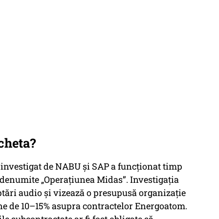
cheta?
ul investigat de NABU şi SAP a funcționat timp
i denumite „Operațiunea Midas”. Investigaţia
ptări audio şi vizează o presupusă organizație
ne de 10–15% asupra contractelor Energoatom.