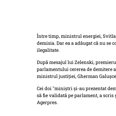
Între timp, ministrul energiei, Svitl
demisia. Dar ea a adăugat că nu se c
ilegalitate.
După mesajul lui Zelenski, premierul
parlamentului cererea de demitere a 
ministrul justiţiei, Gherman Galuşce
Cei doi "miniştri şi-au prezentat dem
să fie validată pe parlament, a scri
Agerpres.