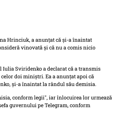
ana Hrinciuk, a anunţat că şi-a înaintat
onsideră vinovată şi că nu a comis nicio
 Iulia Sviridenko a declarat că a transmis
celor doi miniştri. Ea a anunţat apoi că
nko, şi-a înaintat la rândul său demisia.
isia, conform legii", iar înlocuirea lor urmează
s şefa guvernului pe Telegram, conform