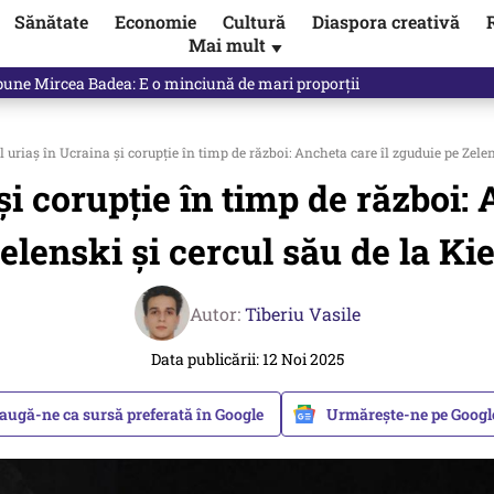
Sănătate
Economie
Cultură
Diaspora creativă
Mai mult
▼
spune Mircea Badea: E o minciună de mari proporții
uriaș în Ucraina și corupţie în timp de război: Ancheta care îl zguduie pe Zelen
și corupţie în timp de război: 
elenski și cercul său de la Ki
Autor:
Tiberiu Vasile
Data publicării: 12 Noi 2025
augă-ne ca sursă preferată în Google
Urmărește-ne pe Goog