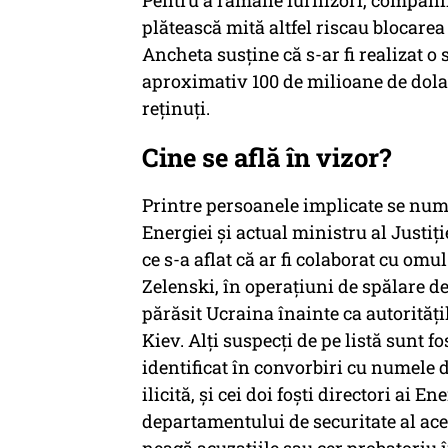
Pentru a rămâne furnizori, companiile
plătească mită altfel riscau blocarea
Ancheta susţine că s-ar fi realizat o
aproximativ 100 de milioane de dolari
reţinuţi.
Cine se află în vizor?
Printre persoanele implicate se număr
Energiei şi actual ministru al Justi
ce s-a aflat că ar fi colaborat cu omu
Zelenski, în operațiuni de spălare d
părăsit Ucraina înainte ca autorităţil
Kiev. Alţi suspecţi de pe listă sunt
identificat în convorbiri cu numele 
ilicită, și cei doi foşti directori ai
departamentului de securitate al aces