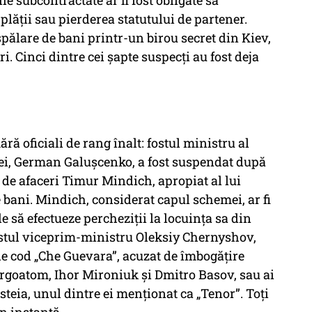
 subcontractate ar fi fost obligate să
 plății sau pierderea statutului de partener.
 spălare de bani printr-un birou secret din Kiev,
. Cinci dintre cei şapte suspecţi au fost deja
ă oficiali de rang înalt: fostul ministru al
ției, German Galuşcenko, a fost suspendat după
l de afaceri Timur Mindich, apropiat al lui
e bani. Mindich, considerat capul schemei, ar fi
e să efectueze percheziţii la locuinţa sa din
 fostul viceprim-ministru Oleksiy Chernyshov,
de cod „Che Guevara”, acuzat de îmbogățire
 Energoatom, Ihor Mironiuk și Dmitro Basov, sau ai
teia, unul dintre ei menţionat ca „Tenor”. Toți