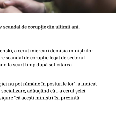
 scandal de corupție din ultimii ani.
enski, a cerut miercuri demisia miniştrilor
are scandal de corupţie legat de sectorul
nd la scurt timp după solicitarea
giei nu pot rămâne în posturile lor", a indicat
 socializare, adăugând că i-a cerut şefei
igure "că aceşti miniştri îşi prezintă