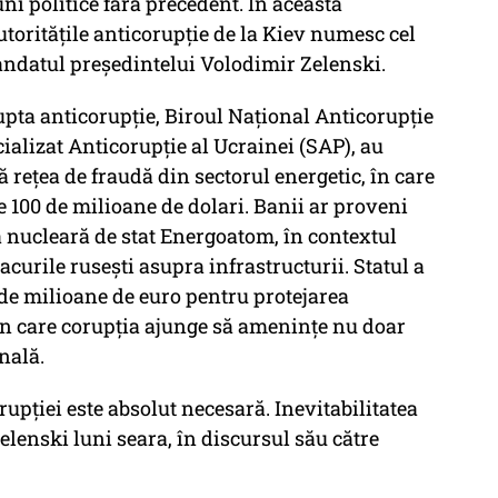
uni politice fără precedent. În această
utoritățile anticorupție de la Kiev numesc cel
ndatul președintelui Volodimir Zelenski.
lupta anticorupție, Biroul Național Anticorupție
ializat Anticorupție al Ucrainei (SAP), au
 rețea de fraudă din sectorul energetic, în care
 de 100 de milioane de dolari. Banii ar proveni
 nucleară de stat Energoatom, în contextul
acurile rusești asupra infrastructurii. Statul a
 de milioane de euro pentru protejarea
în care corupția ajunge să amenințe nu doar
nală.
rupției este absolut necesară. Inevitabilitatea
Zelenski luni seara, în discursul său către