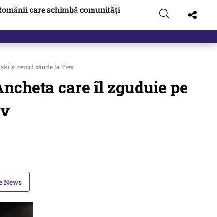
Românii care schimbă comunități
ski și cercul său de la Kiev
Ancheta care îl zguduie pe
ev
le News