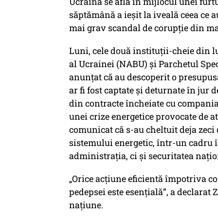
Ucraina se află în mijlocul unei furt
săptămână a ieșit la iveală ceea ce a
mai grav scandal de corupție din ma
Luni, cele două instituții-cheie din 
al Ucrainei (NABU) și Parchetul Spec
anunțat că au descoperit o presupusă
ar fi fost captate și deturnate în jur
din contracte încheiate cu compania
unei crize energetice provocate de at
comunicat că s-au cheltuit deja zeci
sistemului energetic, într-un cadru 
administraţia, ci şi securitatea naţio
„Orice acțiune eficientă împotriva co
pedepsei este esențială”, a declarat 
naţiune.