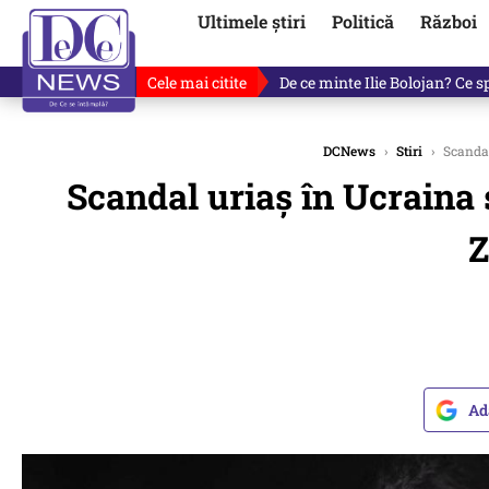
Ultimele știri
Politică
Război
Cele mai citite
De ce minte Ilie Bolojan? Ce 
DCNews
›
Stiri
›
Scandal 
Scandal uriaș în Ucraina 
Z
Ad