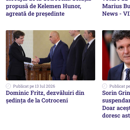
propusă de Kelemen Hunor,
Marius Bud
agreată de președinte
News - V
Publicat pe 13 Iul 2026
Publicat pe
Dominic Fritz, dezvăluiri din
Sorin Gri
şedinţa de la Cotroceni
suspendar
Doar aceșt
doresc ast