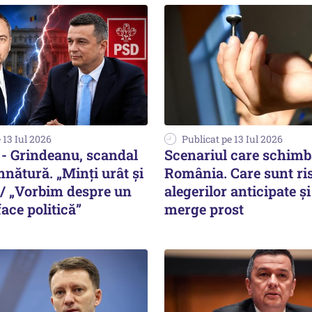
 13 Iul 2026
Publicat pe 13 Iul 2026
- Grindeanu, scandal
Scenariul care schim
mnătură. „Minți urât și
România. Care sunt ris
 / „Vorbim despre un
alegerilor anticipate ș
ace politică”
merge prost