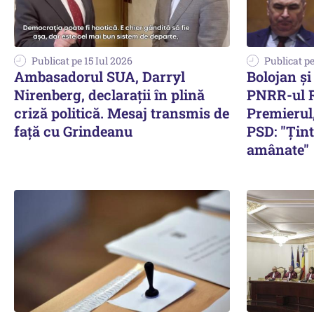
Publicat pe 15 Iul 2026
Publicat pe
Ambasadorul SUA, Darryl
Bolojan ș
Nirenberg, declarații în plină
PNRR-ul R
criză politică. Mesaj transmis de
Premierul
față cu Grindeanu
PSD: "Ținte
amânate"