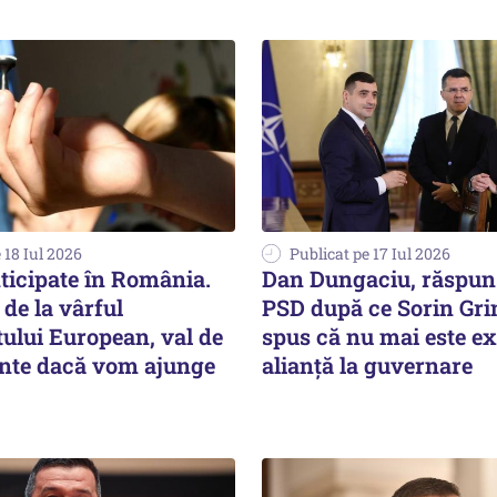
 18 Iul 2026
Publicat pe 17 Iul 2026
ticipate în România.
Dan Dungaciu, răspun
de la vârful
PSD după ce Sorin Gr
ului European, val de
spus că nu mai este ex
nte dacă vom ajunge
alianţă la guvernare