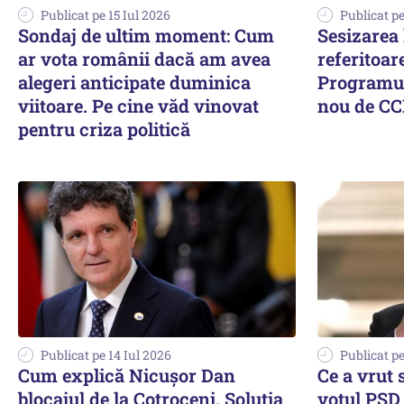
Publicat pe 15 Iul 2026
Publicat pe
Sondaj de ultim moment: Cum
Sesizarea
ar vota românii dacă am avea
referitoar
alegeri anticipate duminica
Programul
viitoare. Pe cine văd vinovat
nou de C
pentru criza politică
Publicat pe 14 Iul 2026
Publicat pe
Cum explică Nicușor Dan
Ce a vrut
blocajul de la Cotroceni. Soluția
votul PSD 