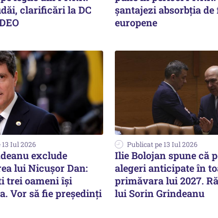
ăi, clarificări la DC
șantajezi absorbţia de
IDEO
europene
 13 Iul 2026
Publicat pe 13 Iul 2026
ndeanu exclude
Ilie Bolojan spune că po
ea lui Nicușor Dan:
alegeri anticipate în 
i trei oameni își
primăvara lui 2027. R
a. Vor să fie președinți
lui Sorin Grindeanu