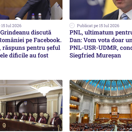
 15 Iul 2026
Publicat pe 15 Iul 2026
i Grindeanu discută
PNL, ultimatum pentr
omâniei pe Facebook.
Dan: Vom vota doar u
, răspuns pentru șeful
PNL-USR-UDMR, cond
le dificile au fost
Siegfried Mureşan