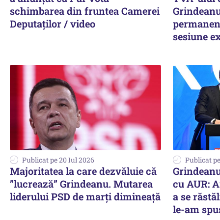
schimbarea din fruntea Camerei
Grindeanu
Deputaților / video
permanent 
sesiune e
Publicat pe 20 Iul 2026
Publicat pe
Majoritatea la care dezvăluie că
Grindeanu
”lucrează” Grindeanu. Mutarea
cu AUR: A
liderului PSD de marți dimineață
a se răstă
le-am spus