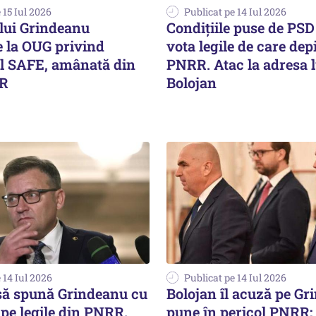
 15 Iul 2026
Publicat pe 14 Iul 2026
 lui Grindeanu
Condiţiile puse de PSD
e la OUG privind
vota legile de care de
 SAFE, amânată din
PNRR. Atac la adresa lu
CR
Bolojan
 14 Iul 2026
Publicat pe 14 Iul 2026
 să spună Grindeanu cu
Bolojan îl acuză pe Gr
pe legile din PNRR.
pune în pericol PNRR: 