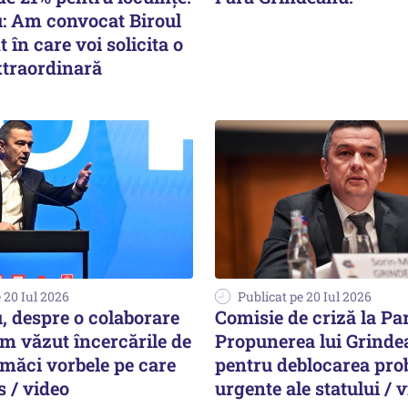
: Am convocat Biroul
în care voi solicita o
xtraordinară
 20 Iul 2026
Publicat pe 20 Iul 2026
, despre o colaborare
Comisie de criză la Pa
m văzut încercările de
Propunerea lui Grind
lmăci vorbele pe care
pentru deblocarea pro
 / video
urgente ale statului / 