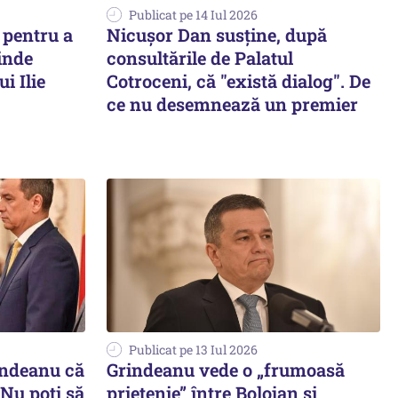
Publicat pe 14 Iul 2026
 pentru a
Nicușor Dan susține, după
pinde
consultările de Palatul
i Ilie
Cotroceni, că "există dialog". De
ce nu desemnează un premier
Publicat pe 13 Iul 2026
indeanu că
Grindeanu vede o „frumoasă
Nu poţi să
prietenie” între Bolojan și