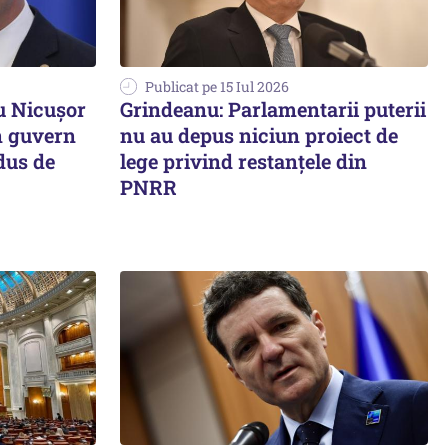
Publicat pe 15 Iul 2026
u Nicușor
Grindeanu: Parlamentarii puterii
n guvern
nu au depus niciun proiect de
us de
lege privind restanțele din
PNRR