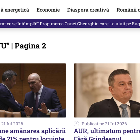
ză energetică
Economie
Diaspora creativă
Românii c
in electronic, decizia luată astăzi de Guvern pentru toți românii
NU"
| Pagina 2
 21 Iul 2026
Publicat pe 21 Iul 2026
ne amânarea aplicării
AUR, ultimatum pentr
e 21% pentru locuințe.
Fără Grindeanu!