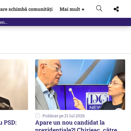
are schimbă comunități
Mai mult
▼
Publicat pe 21 Iul 2026
u PSD:
Apare un nou candidat la
prezidențiale?! Chirieac, către