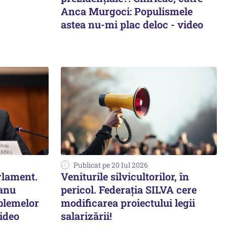
Anca Murgoci: Populismele
astea nu-mi plac deloc - video
Publicat pe 20 Iul 2026
rlament.
Veniturile silvicultorilor, în
eanu
pericol. Federația SILVA cere
blemelor
modificarea proiectului legii
video
salarizării!