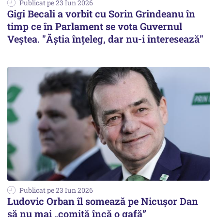
Publicat pe 23 Iun 2026
Gigi Becali a vorbit cu Sorin Grindeanu în
timp ce în Parlament se vota Guvernul
Veştea. "Ăştia înţeleg, dar nu-i interesează"
Publicat pe 23 Iun 2026
Ludovic Orban îl somează pe Nicușor Dan
să nu mai „comită încă o gafă”